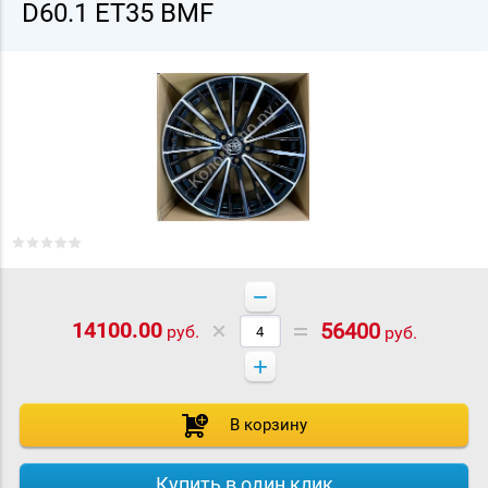
D60.1 ET35 BMF
−
14100.00
56400
руб.
руб.
+
В корзину
Купить в один клик